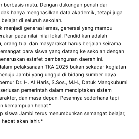
dan berbasis mutu. Dengan dukungan penuh dari
tidak hanya menghasilkan data akademik, tetapi juga
lajar di seluruh sekolah.
uk menjadi generasi emas, generasi yang mampu
erakar pada nilai-nilai lokal. Pendidikan adalah
 orang tua, dan masyarakat harus berjalan seirama.
i semangat para siswa yang datang ke sekolah dengan
 meneruskan estafet pembangunan daerah ini.
 dalam pelaksanaan TKA 2025 bukan sekadar kegiatan
r menuju Jambi yang unggul di bidang sumber daya
rnur Dr. H. Al Haris, S.Sos., M.H., Datuk Mangkubumi
keseriusan pemerintah dalam menciptakan sistem
karakter, dan masa depan. Pesannya sederhana tapi
kan kemampuan hebat.”
p siswa Jambi terus menumbuhkan semangat belajar,
hebat akan lahir.*