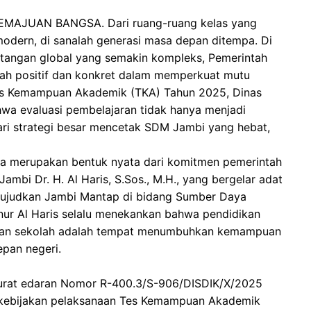
AJUAN BANGSA. Dari ruang-ruang kelas yang
modern, di sanalah generasi masa depan ditempa. Di
ntangan global yang semakin kompleks, Pemerintah
kah positif dan konkret dalam memperkuat mutu
Tes Kemampuan Akademik (TKA) Tahun 2025, Dinas
wa evaluasi pembelajaran tidak hanya menjadi
n dari strategi besar mencetak SDM Jambi yang hebat,
 Ia merupakan bentuk nyata dari komitmen pemerintah
mbi Dr. H. Al Haris, S.Sos., M.H., yang bergelar adat
ujudkan Jambi Mantap di bidang Sumber Daya
nur Al Haris selalu menekankan bahwa pendidikan
, dan sekolah adalah tempat menumbuhkan kemampuan
pan negeri.
 surat edaran Nomor R-400.3/S-906/DISDIK/X/2025
kebijakan pelaksanaan Tes Kemampuan Akademik