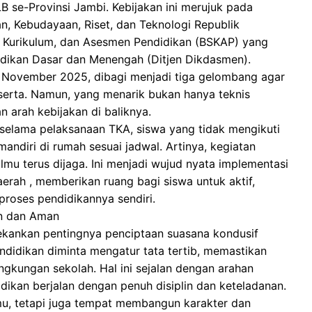
se-Provinsi Jambi. Kebijakan ini merujuk pada
n, Kebudayaan, Riset, dan Teknologi Republik
r, Kurikulum, dan Asesmen Pendidikan (BSKAP) yang
idikan Dasar dan Menengah (Ditjen Dikdasmen).
9 November 2025, dibagi menjadi tiga gelombang agar
eserta. Namun, yang menarik bukan hanya teknis
 arah kebijakan di baliknya.
selama pelaksanaan TKA, siswa yang tidak mengikuti
mandiri di rumah sesuai jadwal. Artinya, kegiatan
lmu terus dijaga. Ini menjadi wujud nyata implementasi
aerah , memberikan ruang bagi siswa untuk aktif,
proses pendidikannya sendiri.
n dan Aman
ekankan pentingnya penciptaan suasana kondusif
ndidikan diminta mengatur tata tertib, memastikan
gkungan sekolah. Hal ini sejalan dengan arahan
dikan berjalan dengan penuh disiplin dan keteladanan.
mu, tetapi juga tempat membangun karakter dan