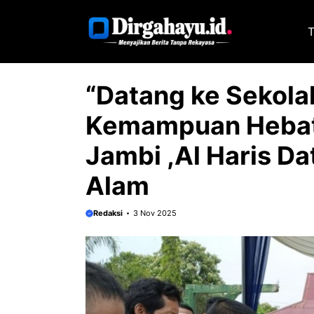
Langsung
ke
T
isi
“Datang ke Sekola
Kemampuan Hebat
Jambi ,Al Haris D
Alam
Redaksi
3 Nov 2025