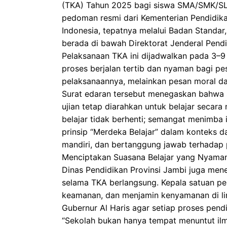
(TKA) Tahun 2025 bagi siswa SMA/SMK/SLB 
pedoman resmi dari Kementerian Pendidika
Indonesia, tepatnya melalui Badan Standa
berada di bawah Direktorat Jenderal Pend
Pelaksanaan TKA ini dijadwalkan pada 3–
proses berjalan tertib dan nyaman bagi p
pelaksanaannya, melainkan pesan moral dan
Surat edaran tersebut menegaskan bahwa 
ujian tetap diarahkan untuk belajar secara 
belajar tidak berhenti; semangat menimba i
prinsip “Merdeka Belajar” dalam konteks d
mandiri, dan bertanggung jawab terhadap 
Menciptakan Suasana Belajar yang Nyama
Dinas Pendidikan Provinsi Jambi juga men
selama TKA berlangsung. Kepala satuan pe
keamanan, dan menjamin kenyamanan di lin
Gubernur Al Haris agar setiap proses pendi
“Sekolah bukan hanya tempat menuntut il