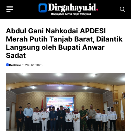
Langsung
ke
isi
Abdul Gani Nahkodai APDESI
Merah Putih Tanjab Barat, Dilantik
Langsung oleh Bupati Anwar
Sadat
Redaksi
28 Okt 2025