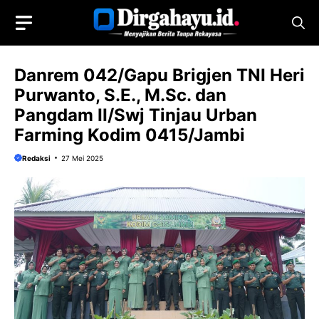
Langsung
ke
isi
Danrem 042/Gapu Brigjen TNI Heri
Purwanto, S.E., M.Sc. dan
Pangdam II/Swj Tinjau Urban
Farming Kodim 0415/Jambi
Redaksi
27 Mei 2025