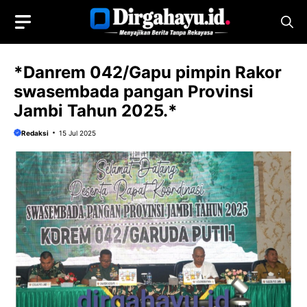
Langsung
ke
isi
*Danrem 042/Gapu pimpin Rakor
swasembada pangan Provinsi
Jambi Tahun 2025.*
Redaksi
15 Jul 2025