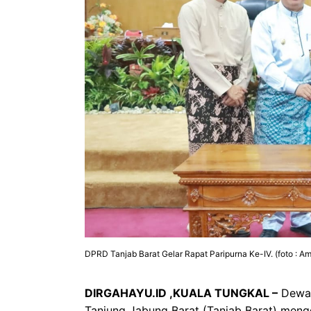
DPRD Tanjab Barat Gelar Rapat Paripurna Ke-IV. (foto : Am
DIRGAHAYU.ID ,KUALA TUNGKAL –
Dewan
Tanjung Jabung Barat (Tanjab Barat) mengg