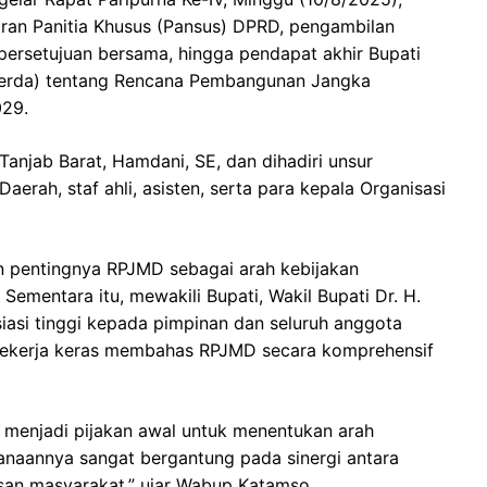
ran Panitia Khusus (Pansus) DPRD, pengambilan
persetujuan bersama, hingga pendapat akhir Bupati
perda) tentang Rencana Pembangunan Jangka
29.
anjab Barat, Hamdani, SE, dan dihadiri unsur
erah, staf ahli, asisten, serta para kepala Organisasi
pentingnya RPJMD sebagai arah kebijakan
ementara itu, mewakili Bupati, Wakil Bupati Dr. H.
asi tinggi kepada pimpinan dan seluruh anggota
bekerja keras membahas RPJMD secara komprehensif
 menjadi pijakan awal untuk menentukan arah
anaannya sangat bergantung pada sinergi antara
isan masyarakat,” ujar Wabup Katamso.