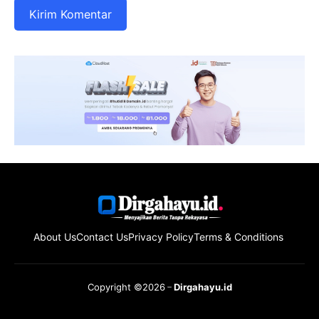
About Us
Contact Us
Privacy Policy
Terms & Conditions
Copyright ©2026
Dirgahayu.id