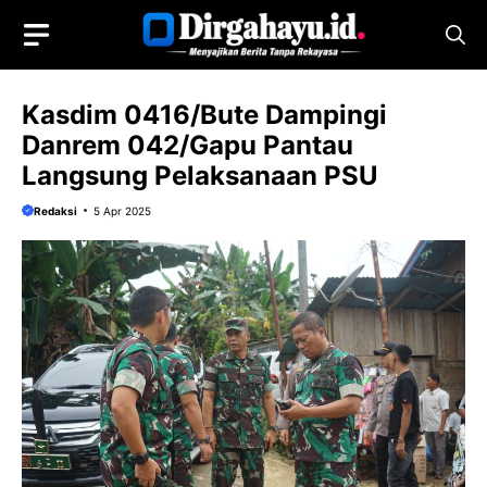
Langsung
ke
isi
Kasdim 0416/Bute Dampingi
Danrem 042/Gapu Pantau
Langsung Pelaksanaan PSU
Redaksi
5 Apr 2025