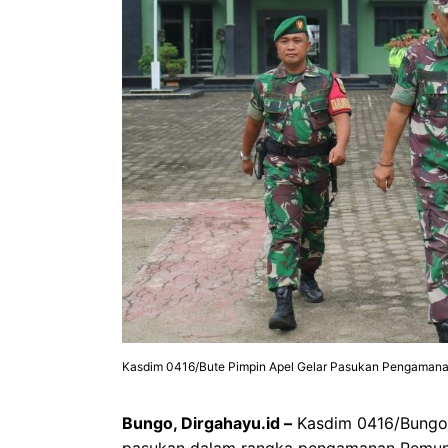
Kasdim 0416/Bute Pimpin Apel Gelar Pasukan Pengamanan
Bungo, Dirgahayu.id –
Kasdim 0416/Bungo 
pasukan dalam rangka pengamanan Pemung