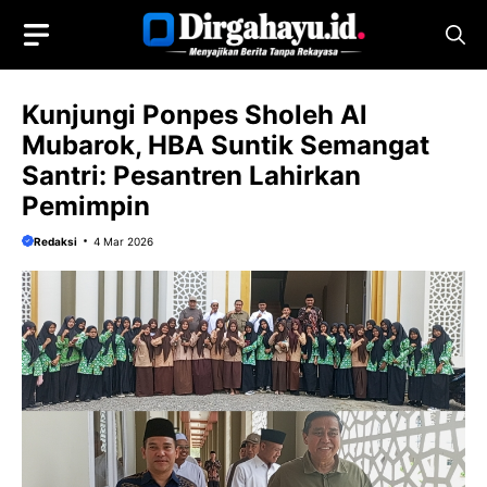
Langsung
ke
isi
Kunjungi Ponpes Sholeh Al
Mubarok, HBA Suntik Semangat
Santri: Pesantren Lahirkan
Pemimpin
Redaksi
4 Mar 2026