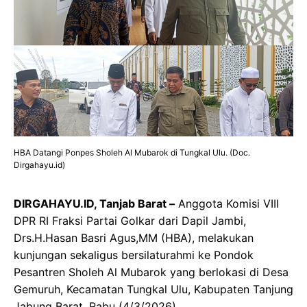
HBA Datangi Ponpes Sholeh Al Mubarok di Tungkal Ulu. (Doc.
Dirgahayu.id)
DIRGAHAYU.ID, Tanjab Barat –
Anggota Komisi VIII
DPR RI Fraksi Partai Golkar dari Dapil Jambi,
Drs.H.Hasan Basri Agus,MM (HBA), melakukan
kunjungan sekaligus bersilaturahmi ke Pondok
Pesantren Sholeh Al Mubarok yang berlokasi di Desa
Gemuruh, Kecamatan Tungkal Ulu, Kabupaten Tanjung
Jabung Barat, Rabu (4/3/2026).