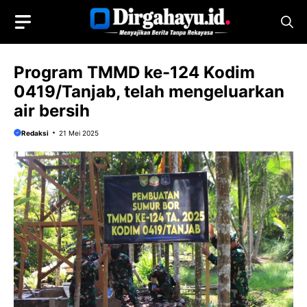
Langsung
ke
isi
Program TMMD ke-124 Kodim
0419/Tanjab, telah mengeluarkan
air bersih
Redaksi
21 Mei 2025