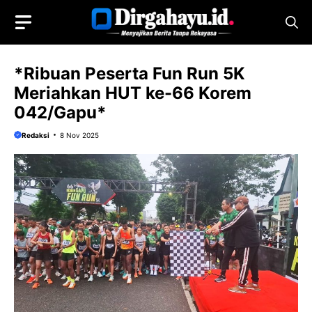
Langsung
ke
isi
*Ribuan Peserta Fun Run 5K
Meriahkan HUT ke-66 Korem
042/Gapu*
Redaksi
8 Nov 2025