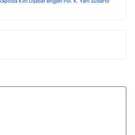
apolda Kini Dijabat Brigjen Pol. K. Yani Sudarto