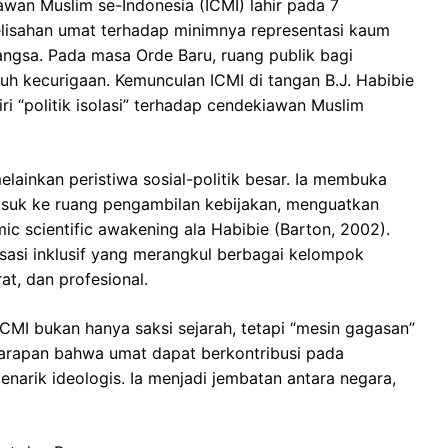
wan Muslim se-Indonesia (ICMI) lahir pada 7
lisahan umat terhadap minimnya representasi kaum
bangsa. Pada masa Orde Baru, ruang publik bagi
h kecurigaan. Kemunculan ICMI di tangan B.J. Habibie
 “politik isolasi” terhadap cendekiawan Muslim
elainkan peristiwa sosial-politik besar. Ia membuka
masuk ke ruang pengambilan kebijakan, menguatkan
c scientific awakening ala Habibie (Barton, 2002).
isasi inklusif yang merangkul berbagai kelompok
at, dan profesional.
I bukan hanya saksi sejarah, tetapi “mesin gagasan”
harapan bahwa umat dapat berkontribusi pada
narik ideologis. Ia menjadi jembatan antara negara,