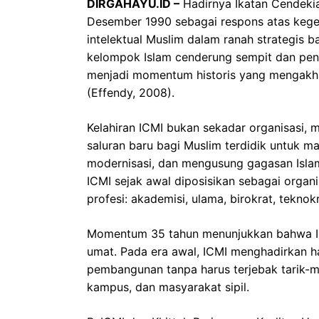
DIRGAHAYU.ID –
Hadirnya Ikatan Cendekia
Desember 1990 sebagai respons atas kege
intelektual Muslim dalam ranah strategis 
kelompok Islam cenderung sempit dan penu
menjadi momentum historis yang mengakhiri
(Effendy, 2008).
Kelahiran ICMI bukan sekadar organisasi, m
saluran baru bagi Muslim terdidik untuk 
modernisasi, dan mengusung gagasan Islami
ICMI sejak awal diposisikan sebagai organ
profesi: akademisi, ulama, birokrat, teknokr
Momentum 35 tahun menunjukkan bahwa ICM
umat. Pada era awal, ICMI menghadirkan 
pembangunan tanpa harus terjebak tarik-me
kampus, dan masyarakat sipil.